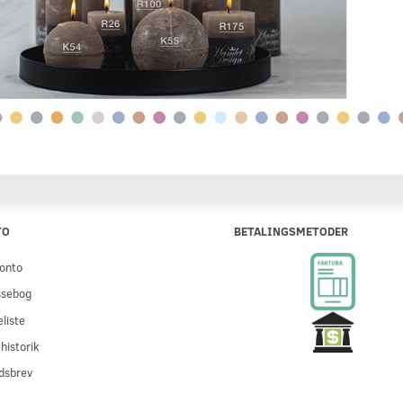
TO
BETALINGSMETODER
onto
ssebog
liste
historik
dsbrev