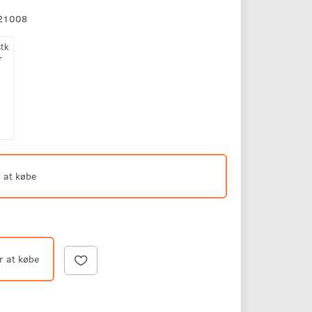
21008
stk
r
 at købe
r at købe