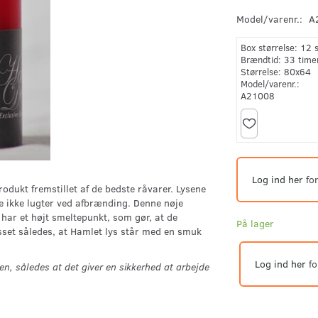
Model/varenr.:
A
Box størrelse:
12 
Brændtid:
33 time
Størrelse:
80x64
Model/varenr.:
A21008
Log ind her
for
odukt fremstillet af de bedste råvarer. Lysene
 de ikke lugter ved afbrænding. Denne nøje
ar et højt smeltepunkt, som gør, at de
På lager
set således, at Hamlet lys står med en smuk
Log ind her
fo
en, således at det giver en sikkerhed at arbejde