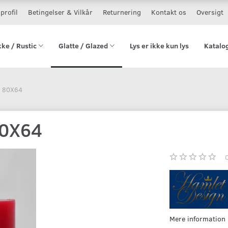
profil
Betingelser & Vilkår
Returnering
Kontakt os
Oversigt
kke / Rustic
Glatte / Glazed
Lys er ikke kun lys
Katalo
 80X64
80X64
Mere information