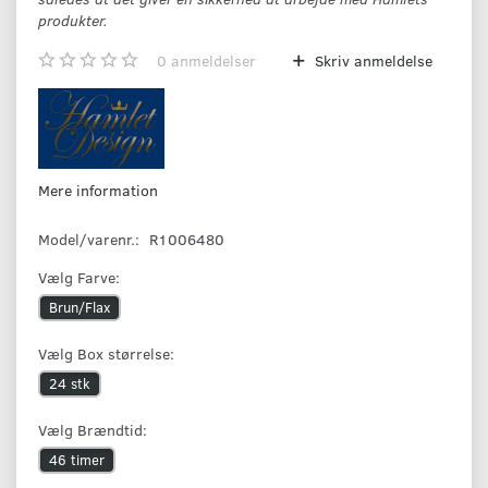
produkter.
0
anmeldelser
Skriv anmeldelse
Mere information
Model/varenr.:
R1006480
Vælg
Farve:
Brun/Flax
Vælg
Box størrelse:
24 stk
Vælg
Brændtid:
46 timer