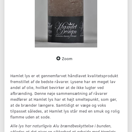
Zoom
Hamlet lys er et gennemfarvet håndlavet kvalitetsprodukt
fremstillet af de bedste råvarer. Lysene har en meget lav
andel af olie, hvilket bevirker at de ikke lugter ved
afbrænding. Denne nøje sammensætning af råvarer
medfører at Hamlet lys har et højt smeltepunkt, som gør,
at de brænder længere. Samtidigt er væge og voks
tilpasset således, at Hamlet lys står med en smuk og rolig
flamme uden at sode.
Alle lys har naturligvis Alu brændbeskyttelse i bunden,
således at det giver en sikkerhed at arbejde med Hamlets