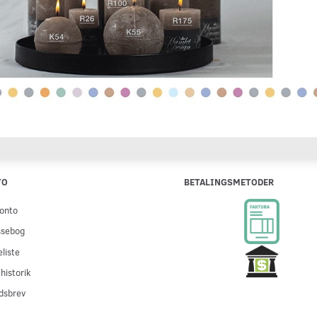
TO
BETALINGSMETODER
onto
ssebog
liste
historik
dsbrev