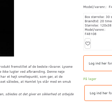
Model/varenr.:
F
Box størrelse:
30 
Brændtid:
20 time
Størrelse:
120x38
Model/varenr.:
F48108
Log ind her
for
odukt fremstillet af de bedste råvarer. Lysene
 de ikke lugter ved afbrænding. Denne nøje
ar et højt smeltepunkt, som gør, at de
På lager
set således, at Hamlet lys står med en smuk
Log ind her
fo
en, således at det giver en sikkerhed at arbejde