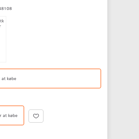
48108
stk
r
 at købe
r at købe