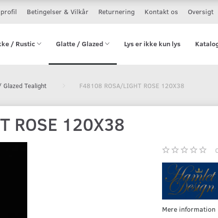
profil
Betingelser & Vilkår
Returnering
Kontakt os
Oversigt
kke / Rustic
Glatte / Glazed
Lys er ikke kun lys
Katalo
/ Glazed Tealight
F48108 ROSA/LIGHT ROSE 120X38
T ROSE 120X38
Mere information