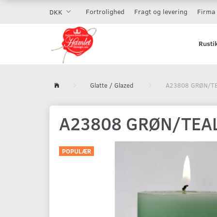
Fortrolighed
Fragt og levering
Firma 
DKK
Rusti
Glatte / Glazed
A23808 GRØN/T
A23808 GRØN/TEA
POPULÆR