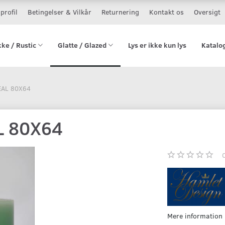
profil
Betingelser & Vilkår
Returnering
Kontakt os
Oversigt
kke / Rustic
Glatte / Glazed
Lys er ikke kun lys
Katalo
EAL 80X64
L 80X64
Mere information