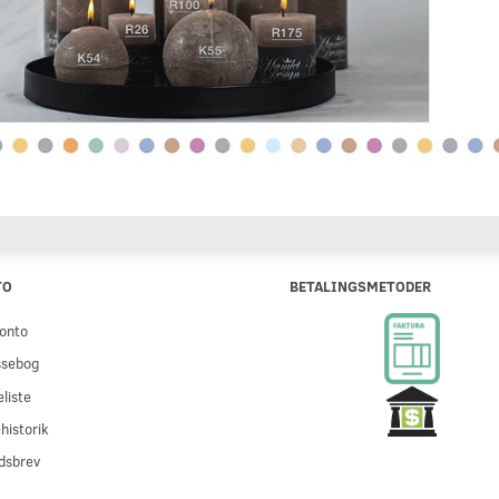
TO
BETALINGSMETODER
onto
ssebog
liste
historik
dsbrev