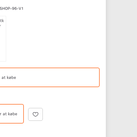
SHOP-96-V1
stk
r
 at købe
r at købe