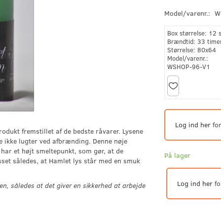
Model/varenr.:
W
Box størrelse:
12 
Brændtid:
33 time
Størrelse:
80x64
Model/varenr.:
WSHOP-96-V1
Log ind her
for
odukt fremstillet af de bedste råvarer. Lysene
 de ikke lugter ved afbrænding. Denne nøje
ar et højt smeltepunkt, som gør, at de
På lager
set således, at Hamlet lys står med en smuk
Log ind her
fo
en, således at det giver en sikkerhed at arbejde