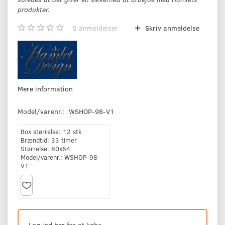
produkter.
0
anmeldelser
Skriv anmeldelse
Mere information
Model/varenr.:
WSHOP-98-V1
Box størrelse:
12 stk
Brændtid:
33 timer
Størrelse:
80x64
Model/varenr.:
WSHOP-98-
V1
Log ind her
for at købe