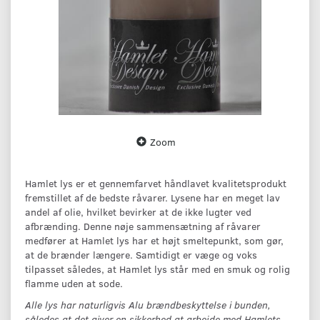
Zoom
Hamlet lys er et gennemfarvet håndlavet kvalitetsprodukt
fremstillet af de bedste råvarer. Lysene har en meget lav
andel af olie, hvilket bevirker at de ikke lugter ved
afbrænding. Denne nøje sammensætning af råvarer
medfører at Hamlet lys har et højt smeltepunkt, som gør,
at de brænder længere. Samtidigt er væge og voks
tilpasset således, at Hamlet lys står med en smuk og rolig
flamme uden at sode.
Alle lys har naturligvis Alu brændbeskyttelse i bunden,
således at det giver en sikkerhed at arbejde med Hamlets