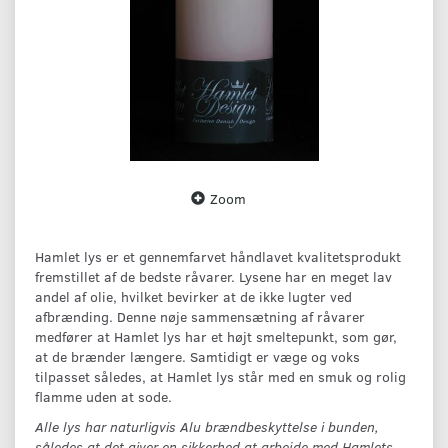
Zoom
Hamlet lys er et gennemfarvet håndlavet kvalitetsprodukt
fremstillet af de bedste råvarer. Lysene har en meget lav
andel af olie, hvilket bevirker at de ikke lugter ved
afbrænding. Denne nøje sammensætning af råvarer
medfører at Hamlet lys har et højt smeltepunkt, som gør,
at de brænder længere. Samtidigt er væge og voks
tilpasset således, at Hamlet lys står med en smuk og rolig
flamme uden at sode.
Alle lys har naturligvis Alu brændbeskyttelse i bunden,
således at det giver en sikkerhed at arbejde med Hamlets