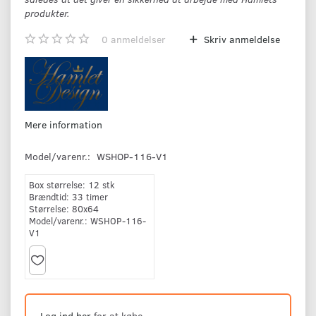
produkter.
0
anmeldelser
Skriv anmeldelse
Mere information
Model/varenr.:
WSHOP-116-V1
Box størrelse:
12 stk
Brændtid:
33 timer
Størrelse:
80x64
Model/varenr.:
WSHOP-116-
V1
Log ind her
for at købe