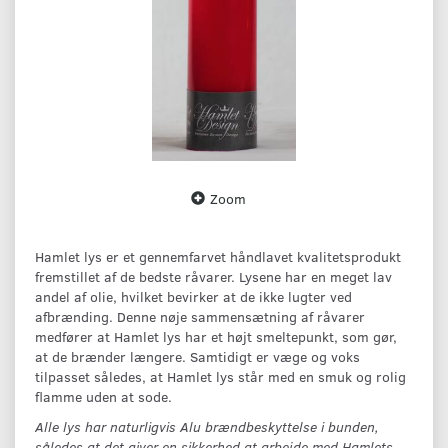
Zoom
Hamlet lys er et gennemfarvet håndlavet kvalitetsprodukt
fremstillet af de bedste råvarer. Lysene har en meget lav
andel af olie, hvilket bevirker at de ikke lugter ved
afbrænding. Denne nøje sammensætning af råvarer
medfører at Hamlet lys har et højt smeltepunkt, som gør,
at de brænder længere. Samtidigt er væge og voks
tilpasset således, at Hamlet lys står med en smuk og rolig
flamme uden at sode.
Alle lys har naturligvis Alu brændbeskyttelse i bunden,
således at det giver en sikkerhed at arbejde med Hamlets