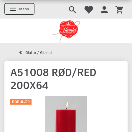
Menu
Skifte navigation
Glatte / Glazed
A51008 RØD/RED
200X64
POPULÆR