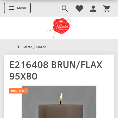
Menu
Skifte navigation
Glatte / Glazed
E216408 BRUN/FLAX
95X80
POPULÆR