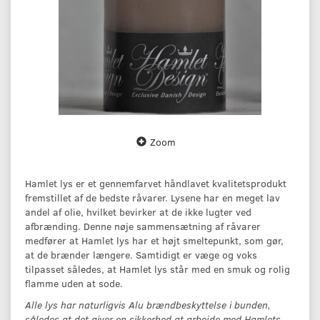
Zoom
Hamlet lys er et gennemfarvet håndlavet kvalitetsprodukt
fremstillet af de bedste råvarer. Lysene har en meget lav
andel af olie, hvilket bevirker at de ikke lugter ved
afbrænding. Denne nøje sammensætning af råvarer
medfører at Hamlet lys har et højt smeltepunkt, som gør,
at de brænder længere. Samtidigt er væge og voks
tilpasset således, at Hamlet lys står med en smuk og rolig
flamme uden at sode.
Alle lys har naturligvis Alu brændbeskyttelse i bunden,
således at det giver en sikkerhed at arbejde med Hamlets