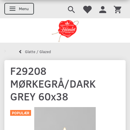
Menu
Skifte navigation
Glatte / Glazed
F29208
MØRKEGRÅ/DARK
GREY 60x38
POPULÆR