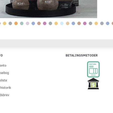
TO
BETALINGSMETODER
onto
ssebog
liste
historik
dsbrev