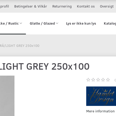
profil
Betingelser & Vilkår
Returnering
Kontakt os
Oversigt
kke / Rustic
Glatte / Glazed
Lys er ikke kun lys
Katalo
RÅ/LIGHT GREY 250x100
LIGHT GREY 250x100
Mere information