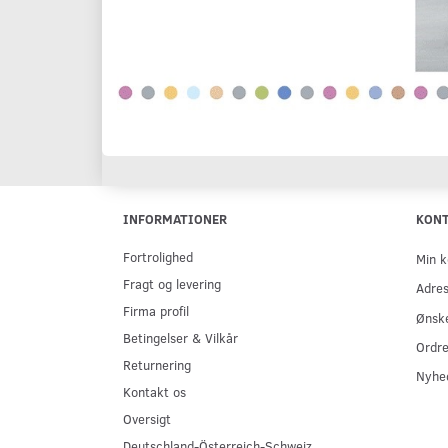
INFORMATIONER
KON
Fortrolighed
Min k
Fragt og levering
Adre
Firma profil
Ønske
Betingelser & Vilkår
Ordre
Returnering
Nyhe
Kontakt os
Oversigt
Deutschland-Österreich-Schweiz