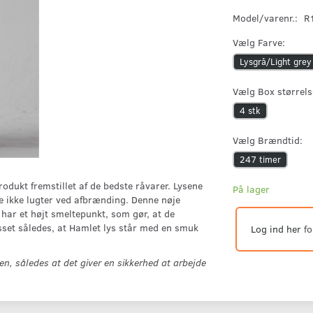
Model/varenr.:
R
Vælg
Farve:
Lysgrå/Light grey
Vælg
Box størrels
4 stk
Vælg
Brændtid:
247 timer
odukt fremstillet af de bedste råvarer. Lysene
På lager
 de ikke lugter ved afbrænding. Denne nøje
ar et højt smeltepunkt, som gør, at de
set således, at Hamlet lys står med en smuk
Log ind her
fo
en, således at det giver en sikkerhed at arbejde