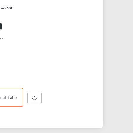
149680
e:
r at købe