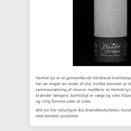
Hamlet lys er et gennemfarvet håndlavet kvalitetspr
har en meget lav andel af olie, hvilket bevirker at
sammensætning af råvarer medfører at Hamlet lys h
brænder længere. Samtidigt er væge og voks tilpas
og rolig flamme uden at sode.
Alle lys har naturligvis Alu brændbeskyttelse i bund
med Hamlets produkter.