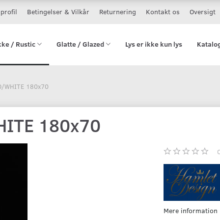
profil
Betingelser & Vilkår
Returnering
Kontakt os
Oversigt
kke / Rustic
Glatte / Glazed
Lys er ikke kun lys
Katalo
D/WHITE 180x70
HITE 180x70
Mere information