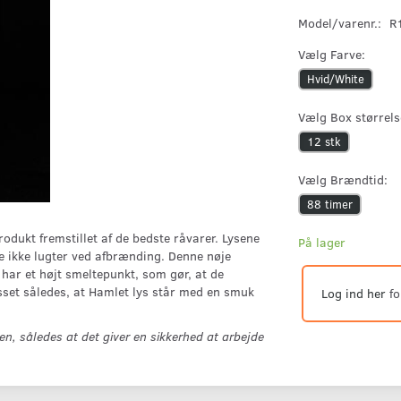
Model/varenr.:
R
Vælg
Farve:
Hvid/White
Vælg
Box størrels
12 stk
Vælg
Brændtid:
88 timer
odukt fremstillet af de bedste råvarer. Lysene
På lager
 de ikke lugter ved afbrænding. Denne nøje
ar et højt smeltepunkt, som gør, at de
set således, at Hamlet lys står med en smuk
Log ind her
fo
en, således at det giver en sikkerhed at arbejde