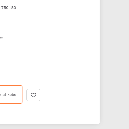
1750180
e:
r at købe