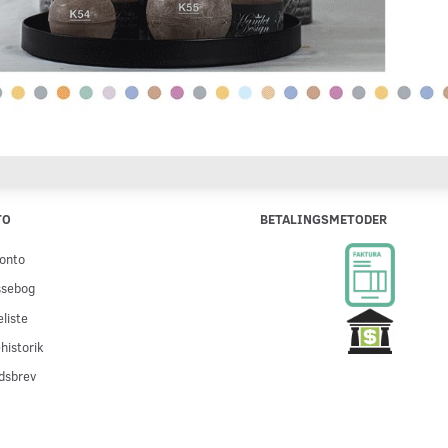
TO
BETALINGSMETODER
onto
ssebog
liste
historik
dsbrev