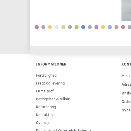
INFORMATIONER
KON
Fortrolighed
Min k
Fragt og levering
Adre
Firma profil
Ønske
Betingelser & Vilkår
Ordre
Returnering
Nyhe
Kontakt os
Oversigt
Deutschland-Österreich-Schweiz