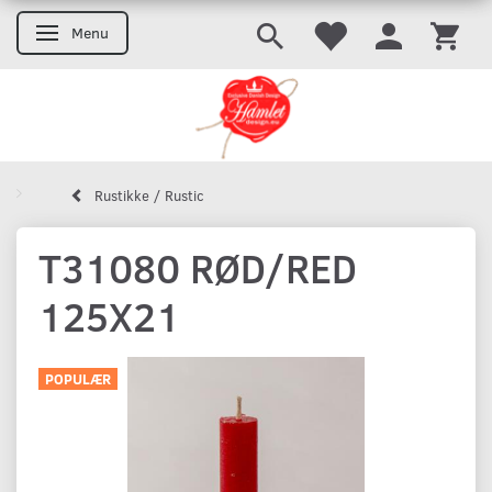
Menu
Skifte navigation
Rustikke / Rustic
T31080 RØD/RED
125X21
POPULÆR