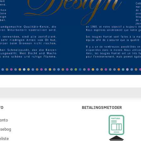
TO
BETALINGSMETODER
onto
ssebog
liste