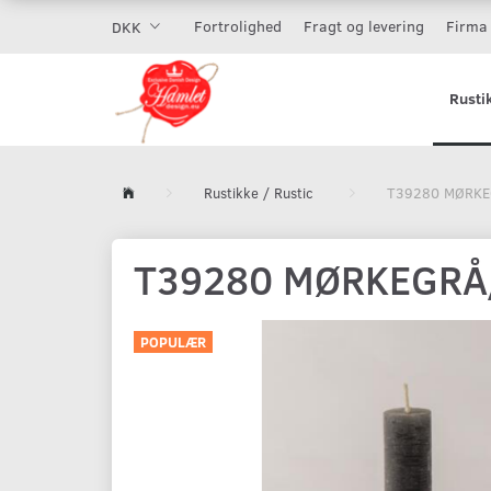
Fortrolighed
Fragt og levering
Firma 
DKK
Rusti
Rustikke / Rustic
T39280 MØRKE
T39280 MØRKEGRÅ
POPULÆR