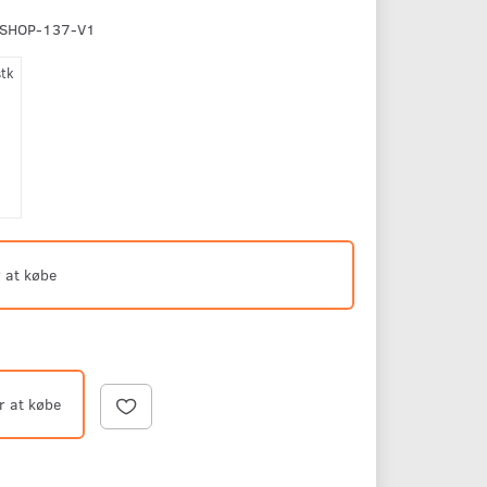
SHOP-137-V1
stk
 at købe
r at købe