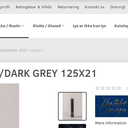
profil
Betingelser & Vilkår
Returnering
Kontakt os
Oversigt
kke / Rustic
Glatte / Glazed
Lys er ikke kun lys
Katalo
GRÅ/DARK GREY 125X21
/DARK GREY 125X21
Mere information