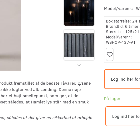
Model/varenr.:
W
Box størrelse:
24 
Brændtid:
6 timer
Størrelse:
125x21
Model/varenr.:
WSHOP-137-V1
Log ind her
for
odukt fremstillet af de bedste råvarer. Lysene
 de ikke lugter ved afbrænding. Denne nøje
ar et højt smeltepunkt, som gør, at de
På lager
set således, at Hamlet lys står med en smuk
Log ind her
fo
en, således at det giver en sikkerhed at arbejde