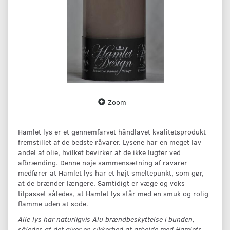
Zoom
Hamlet lys er et gennemfarvet håndlavet kvalitetsprodukt
fremstillet af de bedste råvarer. Lysene har en meget lav
andel af olie, hvilket bevirker at de ikke lugter ved
afbrænding. Denne nøje sammensætning af råvarer
medfører at Hamlet lys har et højt smeltepunkt, som gør,
at de brænder længere. Samtidigt er væge og voks
tilpasset således, at Hamlet lys står med en smuk og rolig
flamme uden at sode.
Alle lys har naturligvis Alu brændbeskyttelse i bunden,
således at det giver en sikkerhed at arbejde med Hamlets