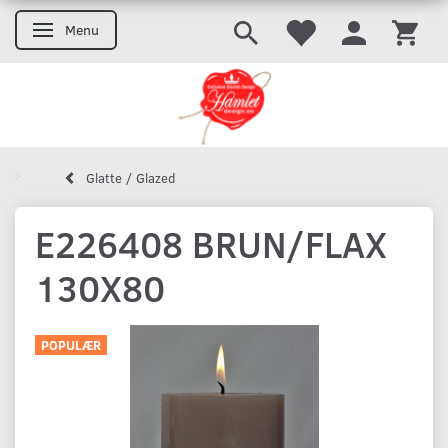
Menu
Skifte navigation
Glatte / Glazed
E226408 BRUN/FLAX
130X80
POPULÆR